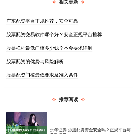
相关更新
广东配资平台正规推荐，安全可靠
股票配资交易软件哪个好？安全正规平台推荐
股票杠杆最低门槛多少钱？本金要求详解
股票配资的优势与风险解析
股票配资门槛最低要求及准入条件
推荐阅读
永华证券 炒股配资资金安全吗？正规平台与