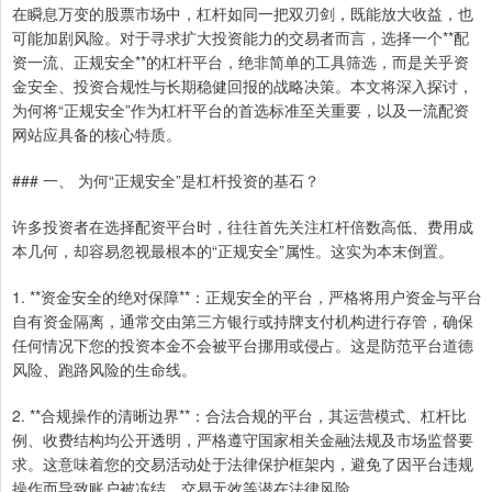
在瞬息万变的股票市场中，杠杆如同一把双刃剑，既能放大收益，也
可能加剧风险。对于寻求扩大投资能力的交易者而言，选择一个**配
资一流、正规安全**的杠杆平台，绝非简单的工具筛选，而是关乎资
金安全、投资合规性与长期稳健回报的战略决策。本文将深入探讨，
为何将“正规安全”作为杠杆平台的首选标准至关重要，以及一流配资
网站应具备的核心特质。
### 一、 为何“正规安全”是杠杆投资的基石？
许多投资者在选择配资平台时，往往首先关注杠杆倍数高低、费用成
本几何，却容易忽视最根本的“正规安全”属性。这实为本末倒置。
1. **资金安全的绝对保障**：正规安全的平台，严格将用户资金与平台
自有资金隔离，通常交由第三方银行或持牌支付机构进行存管，确保
任何情况下您的投资本金不会被平台挪用或侵占。这是防范平台道德
风险、跑路风险的生命线。
2. **合规操作的清晰边界**：合法合规的平台，其运营模式、杠杆比
例、收费结构均公开透明，严格遵守国家相关金融法规及市场监督要
求。这意味着您的交易活动处于法律保护框架内，避免了因平台违规
操作而导致账户被冻结、交易无效等潜在法律风险。