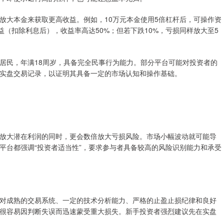
放大本金来获取更高收益。例如，10万元本金使用5倍杠杆后，可操作资
益（扣除利息后），收益率高达50%；但若下跌10%，亏损同样放大至5
居民，年满18周岁，具备完全民事行为能力。部分平台可能对投资者的
实盘交易记录，以证明其具备一定的市场认知和操作基础。
放大潜在利润的同时，更会数倍放大亏损风险。市场小幅波动就可能导
平台都强调“投资者适当性”，要求参与者具备较高的风险识别能力和承受
对成熟的交易系统、一定的技术分析能力、严格的止盈止损纪律和良好
很容易因判断失误而迅速蒙受重大损失。新手投资者强烈建议先在实盘