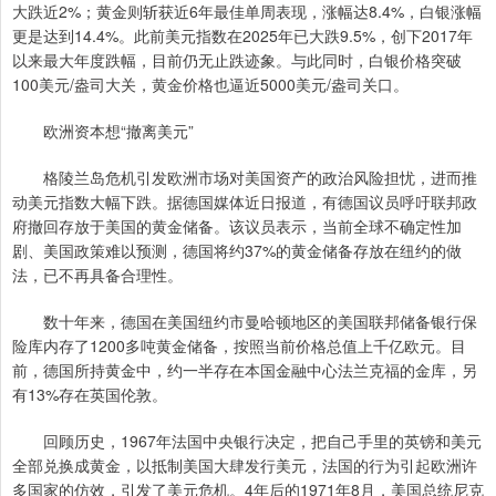
大跌近2%；黄金则斩获近6年最佳单周表现，涨幅达8.4%，白银涨幅
更是达到14.4%。此前美元指数在2025年已大跌9.5%，创下2017年
以来最大年度跌幅，目前仍无止跌迹象。与此同时，白银价格突破
100美元/盎司大关，黄金价格也逼近5000美元/盎司关口。
欧洲资本想“撤离美元”
格陵兰岛危机引发欧洲市场对美国资产的政治风险担忧，进而推
动美元指数大幅下跌。据德国媒体近日报道，有德国议员呼吁联邦政
府撤回存放于美国的黄金储备。该议员表示，当前全球不确定性加
剧、美国政策难以预测，德国将约37%的黄金储备存放在纽约的做
法，已不再具备合理性。
数十年来，德国在美国纽约市曼哈顿地区的美国联邦储备银行保
险库内存了1200多吨黄金储备，按照当前价格总值上千亿欧元。目
前，德国所持黄金中，约一半存在本国金融中心法兰克福的金库，另
有13%存在英国伦敦。
回顾历史，1967年法国中央银行决定，把自己手里的英镑和美元
全部兑换成黄金，以抵制美国大肆发行美元，法国的行为引起欧洲许
多国家的仿效，引发了美元危机。4年后的1971年8月，美国总统尼克