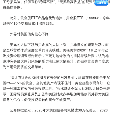
了亏损风险。任何宣称“稳赚不赔”、“无风险高收益”的配资平台，都值
得高度警惕。
此外，黄金股ETF产品也受到追捧，黄金股ETF（159562）今年
以来的15个交易日累计涨超28%。
外界对美国债务信心下降
美元的大幅下跌与贵金属的大幅上涨，并非孤立的短期波动，而
是全球货币体系深度变革的真实映射。美银美林2026年1月全球与亚
洲投资经理调查报告显示，市场对地缘政治的担忧持续升温，认为地
缘冲突是最大尾部风险的受访者比例大幅攀升，而做多黄金也再度成
为市场最拥挤的交易策略。
“黄金在金融动荡时期具有关键的对冲价值，建议在投资组合中配
置5%—15%的黄金。当其他资产表现不佳时，黄金往往表现良好，它
是一种非常有效的分散投资工具。”桥水基金创始人达利欧近日公开表
示，国际贸易紧张局势加剧和美国财政赤字增加可能削弱外界对美国
债务的信心，促使投资者转向黄金等硬资产。
公开数据显示，2025年末美国债务总规模达38万亿美元，2026