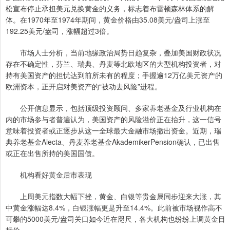
松宣布停止承担美元兑换黄金的义务，标志着布雷顿森林体系的解
体。在1970年至1974年期间，‌黄金价格由35.08美元/盎司上涨至
192.25美元/盎司，‌涨幅超过3倍。
市场人士分析，当前地缘政治局势日趋复杂，叠加美国财政状况
存在不确定性，芬兰、瑞典、丹麦等北欧地区的大型机构投资者，对
持有美国资产的担忧达到前所未有的程度；手握逾12万亿美元资产的
欧洲资本，正开启对美资产的“被动去风险”进程。
公开信息显示，包括顶级投资顾问、多家养老基金及行业机构在
内的市场参与者普遍认为，美国资产的风险溢价正在抬升，这一信号
意味着投资者或正逐步从这一全球最大金融市场撤出资金。近期，瑞
典养老基金Alecta、丹麦养老基金AkademikerPension确认，已出售
或正在出售所持的美国国债。
机构看好黄金后市表现
上周美元指数大幅下挫，黄金、白银等贵金属同步迎来大涨，其
中黄金涨幅达8.4%，白银涨幅更是升至14.4%。此前被市场视作高不
可攀的5000美元/盎司关口如今近在咫尺，各大机构也纷纷上调黄金目