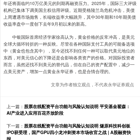
年还将面临约10万亿美元的到期再融资压力。2025年，国际三大评级
机构已集体下调美国主权信用评级。近期受格陵兰岛危机冲击，美债
上周遭遇市场抛售，长端收益率大幅跳升，其中30年期和10年期美债
收益率盘中一度创下去年9月初以来的新高。
中银国际首席经济学家徐高认为，黄金价格的反常冲高，是美元
全球大循环转折的一种反映。尽管在各种国际支付工具的可能备选项
中（黄金也包含其中），至今还找不到任何一种可以取代美元地位的
东西，对美元信心的下降还是会影响各类资产的价格。对国际投资者
而言，虽然还找不到美元的替代品，但在自己的资产配置中，减少一
点美元资产，增加一点黄金永华证券，也是合情合理的。
文章为作者独立观点，不代表永华证券观点
上一篇：
股票在线配资平台功能与风险认知说明 平安基金翟森：
AI产业进入应用百花齐放阶段
下一篇：
股票在线配资平台功能与风险认知说明 燧原科技科创板
IPO获受理，国产GPU四小龙冲刺资本市场收官之战 | A股融资快
报