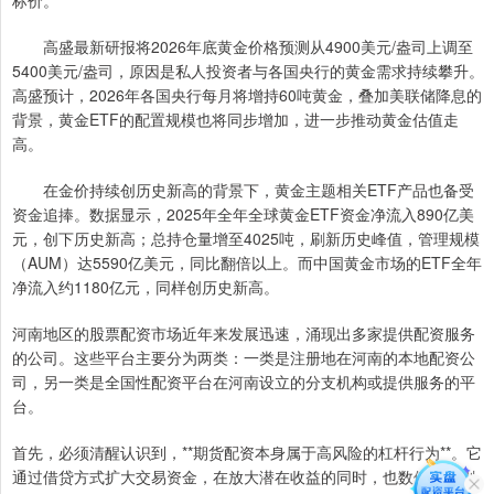
标价。
高盛最新研报将2026年底黄金价格预测从4900美元/盎司上调至
5400美元/盎司，原因是私人投资者与各国央行的黄金需求持续攀升。
高盛预计，2026年各国央行每月将增持60吨黄金，叠加美联储降息的
背景，黄金ETF的配置规模也将同步增加，进一步推动黄金估值走
高。
在金价持续创历史新高的背景下，黄金主题相关ETF产品也备受
资金追捧。数据显示，2025年全年全球黄金ETF资金净流入890亿美
元，创下历史新高；总持仓量增至4025吨，刷新历史峰值，管理规模
（AUM）达5590亿美元，同比翻倍以上。而中国黄金市场的ETF全年
净流入约1180亿元，同样创历史新高。
河南地区的股票配资市场近年来发展迅速，涌现出多家提供配资服务
的公司。这些平台主要分为两类：一类是注册地在河南的本地配资公
司，另一类是全国性配资平台在河南设立的分支机构或提供服务的平
台。
首先，必须清醒认识到，**期货配资本身属于高风险的杠杆行为**。它
通过借贷方式扩大交易资金，在放大潜在收益的同时，也数倍地加剧