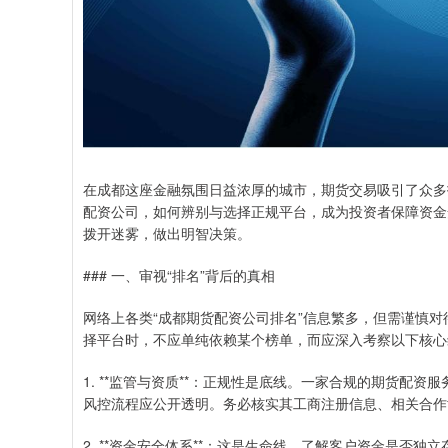
在成都这座金融氛围日益浓厚的城市，期货交易吸引了众多
配资公司，如何辨别与选择正规平台，成为投资者保障资金
拨开迷雾，做出明智决策。
### 一、审视“排名”背后的真相
网络上各类“成都期货配资公司排名”信息繁多，但需谨慎
择平台时，不应单纯依赖某个榜单，而应深入考察以下核心
1. **监管与资质**：正规性是底线。一家合规的期货配
风控流程应公开透明。务必核实其工商注册信息、相关合作
2. **资金安全体系**：这是生命线。了解客户资金是否