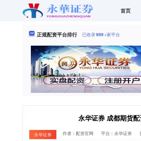
首页
正规配资平台排行
已收录
999
+家平台
永华证券 成都期货
作者：配资官网
平台：永华证券
永华证券