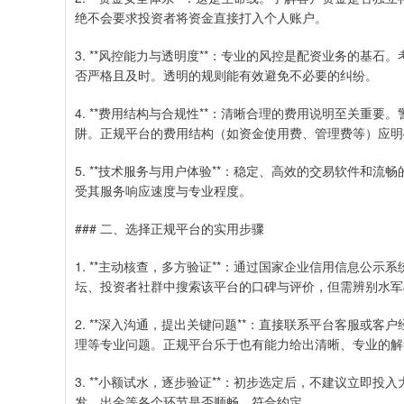
绝不会要求投资者将资金直接打入个人账户。
3. **风控能力与透明度**：专业的风控是配资业务的基
否严格且及时。透明的规则能有效避免不必要的纠纷。
4. **费用结构与合规性**：清晰合理的费用说明至关重要
阱。正规平台的费用结构（如资金使用费、管理费等）应明
5. **技术服务与用户体验**：稳定、高效的交易软件和
受其服务响应速度与专业程度。
### 二、选择正规平台的实用步骤
1. **主动核查，多方验证**：通过国家企业信用信息公
坛、投资者社群中搜索该平台的口碑与评价，但需辨别水军
2. **深入沟通，提出关键问题**：直接联系平台客服或
理等专业问题。正规平台乐于也有能力给出清晰、专业的解
3. **小额试水，逐步验证**：初步选定后，不建议立即
发、出金等各个环节是否顺畅、符合约定。