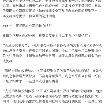
关注股票配资这一杠杆工具。然而股票在线配资平台功能与风险认知
说明，面对市场上形形色色的配资公司，许多投资者不禁困惑：番禺
股票配资公司哪家正规？如何选择安全可靠且利率合理的配资平台？
本文将为您提供一份全面的选择指南。
### 一、正规配资公司的核心特征
要识别正规的配资公司，投资者需要关注以下几个关键特征：
**合法经营资质**：正规配资公司应当具备合法的营业执照和相关的金
融信息服务资质。投资者可以通过国家企业信用信息公示系统查询公
司的注册信息、注册资本和经营范围，确保其具备提供配资服务的合
法资格。
**透明合理的收费结构**：正规配资公司的费用结构清晰透明，通常包
括利息和管理费两部分，不会有隐藏费用。利息水平应当合理，符合
市场平均水平，不会过高或过低得离谱。
**完善的风险控制体系**：正规公司会建立严格的风险控制机制，包括
设置预警线和平仓线，确保不会因市场波动而导致投资者损失扩大。
同时，他们会明确告知投资者使用杠杆可能面临的风险，不会做出“稳