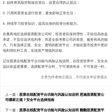
2. 始终将风险控制放在首位，设置合理的止损点；
3. 只用闲置资金进行投资，避免影响正常生活；
4. 持续学习投资知识，提高自身的投资分析能力。
在番禺地区选择股票配资公司时，投资者应保持理性，不轻信高收益
承诺，不盲目追求低利率，而是全面考察公司的资质、服务和风控能
力。只有选择正规、安全、透明的配资平台，才能在股市投资中更好
地利用杠杆工具，实现资产增值的目标。
记住股票在线配资平台功能与风险认知说明，在投资世界中，安全永
远比收益更重要。选择配资平台时，宁可谨慎有余，不可冒进一时。
文章为作者独立观点，不代表永华证券观点
上一篇：
股票在线配资平台功能与风险认知说明 恩施股票配资公
司哪家正规？安全平台选择指南
下一篇：
股票在线配资平台功能与风险认知说明 翻翻股票配资平