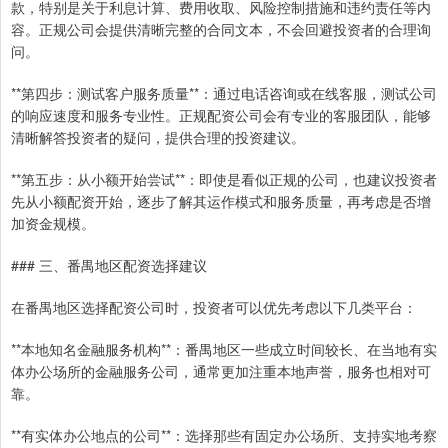
款，特别是关于利息计算、费用收取、风险控制措施和违约责任等内
容。正规公司会提供清晰完整的合同文本，不会回避投资者的合理询
问。
**第四步：测试客户服务质量**：通过电话咨询或在线客服，测试公司
的响应速度和服务专业性。正规配资公司会有专业的客服团队，能够
清晰解答投资者的疑问，提供合理的投资建议。
**第五步：从小额开始尝试**：即使是看似正规的公司，也建议投资者
先从小额配资开始，逐步了解其运作模式和服务质量，再考虑是否增
加资金规模。
### 三、番禺地区配资选择建议
在番禺地区选择配资公司时，投资者可以优先考虑以下几类平台：
**本地知名金融服务机构**：番禺地区一些成立时间较长、在当地有实
体办公场所的金融服务公司，通常更加注重本地声誉，服务也相对可
靠。
**有实体办公地点的公司**：选择那些有固定办公场所、支持实地考察