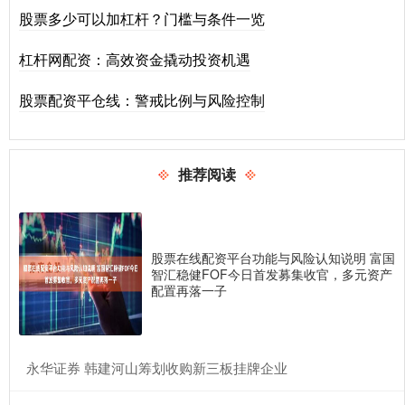
股票多少可以加杠杆？门槛与条件一览
杠杆网配资：高效资金撬动投资机遇
股票配资平仓线：警戒比例与风险控制
推荐阅读
股票在线配资平台功能与风险认知说明 富国
智汇稳健FOF今日首发募集收官，多元资产
配置再落一子
​永华证券 韩建河山筹划收购新三板挂牌企业