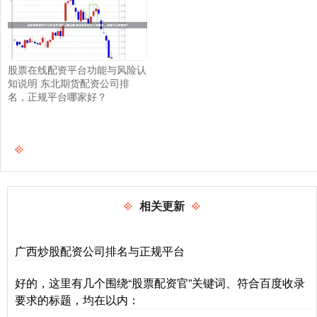
股票在线配资平台功能与风险认
知说明 东北期货配资公司排
名，正规平台哪家好？
相关更新
广西炒股配资公司排名与正规平台
好的，这里有几个围绕“股票配资官”关键词、符合百度收录
要求的标题，均在以内：