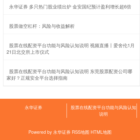
​永华证券 多只热门股业绩出炉 金安国纪预计盈利增长超6倍
​股票做空杠杆：风险与收益解析
​股票在线配资平台功能与风险认知说明 视频直播丨爱舍伦1月
21日北交所上市仪式
​股票在线配资平台功能与风险认知说明 东莞股票配资公司哪
家好？正规安全平台选择指南
永华证券
股票在线配资平台功能与风险认知
说明
Powered by
永华证券
RSS地图
HTML地图