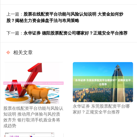
上一篇：
股票在线配资平台功能与风险认知说明 大资金如何炒
股？揭秘主力资金操盘手法与布局策略
下一篇：
永华证券 德阳股票配资公司哪家好？正规安全平台推荐
相关文章
永华证券 东莞股票配资平台哪
股票在线配资平台功能与风险认
家好？正规安全平台推荐
知说明 推动用户体验与风控质
效齐升 银行取消手机盾业务将
成趋势