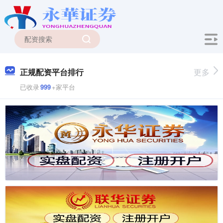
正规配资平台排行
更多
已收录
999
+家平台