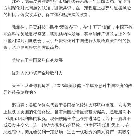
此外，我高度关注房地产市场能否在未来一年止跌回稳。希望各
方能深化对此问题的认知，凝聚共识，在一定程度上摒弃对道德风险
的担忧，落实收库存、保主体和贴按揭等政策。
我相信，只要科技与民生“双管齐下”，在“十五五”期间，中国不仅
能在科技领域取得突破，实现结构性发展，甚至能使广谱意义上的企
业盈利得到明显改善，吸引外资外企对中国进行大规模真金白银的投
资，形成更可持续的发展态势。
关键在于中国聚焦自身发展
提升人民币资产全球吸引力
天玉：从全球视角看，2026年美联储上半年降息对中国经济的传
导路径是怎样的？
邢自强：美联储降息需置于美国整体经济大环境中审视，它实际
上反映了美国的化债路径。当前美国经济呈现投资偏高、通胀居高不
下却仍压低利率的状况。现任联储主席已在推进降息，若下一届班子
成员发生变化，这一趋势大概率仍会延续。但“树不能长到天上”，在
此过程中，美元会受到一定影响，过去一枝独秀的美元资产，其吸引