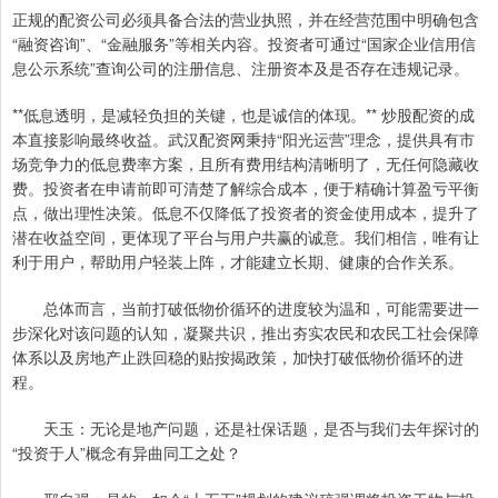
正规的配资公司必须具备合法的营业执照，并在经营范围中明确包含
“融资咨询”、“金融服务”等相关内容。投资者可通过“国家企业信用信
息公示系统”查询公司的注册信息、注册资本及是否存在违规记录。
**低息透明，是减轻负担的关键，也是诚信的体现。** 炒股配资的成
本直接影响最终收益。武汉配资网秉持“阳光运营”理念，提供具有市
场竞争力的低息费率方案，且所有费用结构清晰明了，无任何隐藏收
费。投资者在申请前即可清楚了解综合成本，便于精确计算盈亏平衡
点，做出理性决策。低息不仅降低了投资者的资金使用成本，提升了
潜在收益空间，更体现了平台与用户共赢的诚意。我们相信，唯有让
利于用户，帮助用户轻装上阵，才能建立长期、健康的合作关系。
总体而言，当前打破低物价循环的进度较为温和，可能需要进一
步深化对该问题的认知，凝聚共识，推出夯实农民和农民工社会保障
体系以及房地产止跌回稳的贴按揭政策，加快打破低物价循环的进
程。
天玉：无论是地产问题，还是社保话题，是否与我们去年探讨的
“投资于人”概念有异曲同工之处？