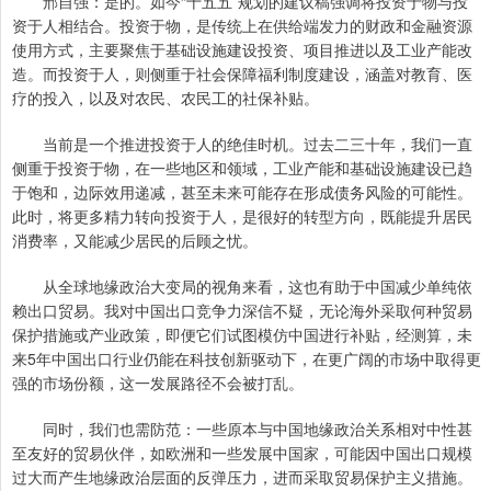
邢自强：是的。如今“十五五”规划的建议稿强调将投资于物与投
资于人相结合。投资于物，是传统上在供给端发力的财政和金融资源
使用方式，主要聚焦于基础设施建设投资、项目推进以及工业产能改
造。而投资于人，则侧重于社会保障福利制度建设，涵盖对教育、医
疗的投入，以及对农民、农民工的社保补贴。
当前是一个推进投资于人的绝佳时机。过去二三十年，我们一直
侧重于投资于物，在一些地区和领域，工业产能和基础设施建设已趋
于饱和，边际效用递减，甚至未来可能存在形成债务风险的可能性。
此时，将更多精力转向投资于人，是很好的转型方向，既能提升居民
消费率，又能减少居民的后顾之忧。
从全球地缘政治大变局的视角来看，这也有助于中国减少单纯依
赖出口贸易。我对中国出口竞争力深信不疑，无论海外采取何种贸易
保护措施或产业政策，即便它们试图模仿中国进行补贴，经测算，未
来5年中国出口行业仍能在科技创新驱动下，在更广阔的市场中取得更
强的市场份额，这一发展路径不会被打乱。
同时，我们也需防范：一些原本与中国地缘政治关系相对中性甚
至友好的贸易伙伴，如欧洲和一些发展中国家，可能因中国出口规模
过大而产生地缘政治层面的反弹压力，进而采取贸易保护主义措施。