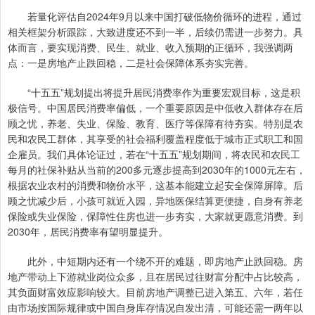
若量化评估自2024年9月以来中国打破低物价循环的进程，通过
相关框架分析跟踪，大致进度还不到一半，后续仍需进一步努力。具
体而言，要实现消费、民生、就业、收入预期的正循环，我强调两
点：一是房地产止跌回稳，二是社会保障体系夯实完善。
“十五五”规划提出将提升居民消费率作为重要宏观目标，这是积
极信号。中国居民消费率偏低，一个重要原因是中低收入群体存在后
顾之忧，养老、失业、保险、教育、医疗等保障有待夯实。特别是农
民和农民工群体，其享受的社会福利覆盖程度低于城市正式职工和国
企雇员。我们具体论证过，若在“十五五”规划期间，将农民和农民工
每月的社保补贴从当前的200多元逐步提高到2030年的1000元左右，
根据农业农村的消费和物价水平，这基本能建立起安全保障屏障。后
顾之忧减少后，小孩可就近入园，异地医保结算更便捷，自身有养老
保险或失业保险，保障性住房也进一步夯实，大家就更愿意消费。到
2030年，居民消费率有望明显提升。
此外，中短期内还有一个绕不开的难题，即房地产止跌回稳。房
地产带动上下游就业岗位众多，且在居民过往财富分配中占比较高，
其负面财富效应影响较大。目前房地产调整已进入第五、六年，若任
由市场按国际规律或中国自身库存情况自发出清，可能还需一两年以