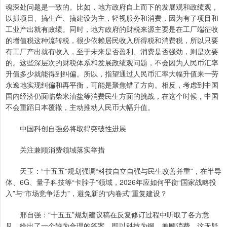
魂深处问题是一致的。比如，地方政府自上而下的发展观和政绩观，
以抓项目、搞生产、搞建设为主，轻视服务和消费，因为有了项目和
工业产出就有政绩。同时，地方政府的财税来源主要是在工厂端征收
的增值税这种流转税，很少依赖居民收入所得税和消费税，所以只要
有工厂产出就有收入，至于未来是否盈利、消费是否强劲，则是次要
的。这些深层次的财税体系和发展政绩观问题，不会因为人民币汇率
升值多少就能得到纠偏。所以，指望通过人民币汇率大幅升值来一劳
永逸地实现纠偏和再平衡，可能是聚焦错了方向。相反，考虑到中国
国内经济仍面临柴米油盐等消费民生方面的挑战，在这个时候，中国
不会重蹈日本覆辙，主动推动人民币大幅升值。
中国科创自强必将取得突破性进展
关注兼顾消费领域落实举措
天玉：“十五五”规划强调“科技自立自强与民生改善并重”，在半导
体、6G、量子科技等“卡脖子”领域，2026年应如何平衡“国家战略投
入”与“市场竞争活力”，避免新的“内卷式”重复建设？
邢自强：“十五五”规划建议稿在反复修订过程中听取了各方意
见，给出了一个较为合理的答案，即以科技为纲，兼顾消费。这无疑