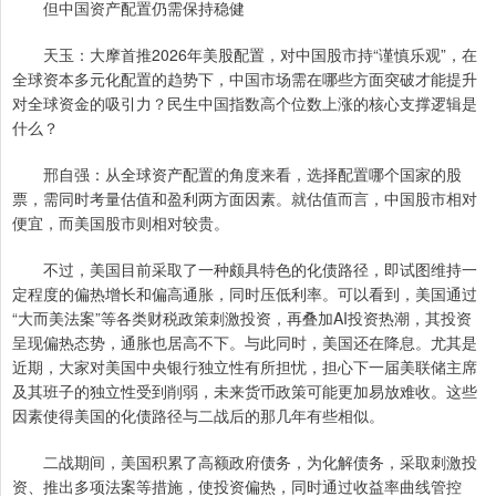
但中国资产配置仍需保持稳健
天玉：大摩首推2026年美股配置，对中国股市持“谨慎乐观”，在
全球资本多元化配置的趋势下，中国市场需在哪些方面突破才能提升
对全球资金的吸引力？民生中国指数高个位数上涨的核心支撑逻辑是
什么？
邢自强：从全球资产配置的角度来看，选择配置哪个国家的股
票，需同时考量估值和盈利两方面因素。就估值而言，中国股市相对
便宜，而美国股市则相对较贵。
不过，美国目前采取了一种颇具特色的化债路径，即试图维持一
定程度的偏热增长和偏高通胀，同时压低利率。可以看到，美国通过
“大而美法案”等各类财税政策刺激投资，再叠加AI投资热潮，其投资
呈现偏热态势，通胀也居高不下。与此同时，美国还在降息。尤其是
近期，大家对美国中央银行独立性有所担忧，担心下一届美联储主席
及其班子的独立性受到削弱，未来货币政策可能更加易放难收。这些
因素使得美国的化债路径与二战后的那几年有些相似。
二战期间，美国积累了高额政府债务，为化解债务，采取刺激投
资、推出多项法案等措施，使投资偏热，同时通过收益率曲线管控