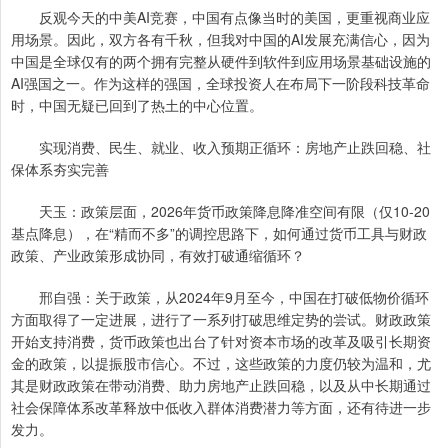
反观今天的中美AI竞赛，中国有点像当时的美国，更重视商业应
用场景。因此，双方各有千秋，但我对中国的AI发展充满信心，因为
中国是全球仅有的两个拥有完整从硬件到软件到应用场景基础设施的
AI强国之一。作为这样的强国，全球投资人在布局下一阶段科技革命
时，中国无疑已回到了热土的中心位置。
实现消费、民生、就业、收入预期正循环：房地产止跌回稳、社
保体系夯实完善
天玉：政策层面，2026年货币政策降息降准空间有限（仅10-20
基点降息），在“精而不多”的调控思路下，如何通过货币工具与财政
政策、产业政策形成协同，有效打破通缩循环？
邢自强：关于政策，从2024年9月至今，中国在打破低物价循环
方面取得了一定进展，进行了一系列打破思维定势的尝试。财政政策
开始支持消费，货币政策也出台了针对资本市场的改革及吸引长期资
金的政策，以提振股市信心。不过，这些政策的力度仍较为温和，尤
其是财政政策在带动消费、助力房地产止跌回稳，以及从中长期通过
社会保障体系改革释放中低收入群体消费潜力等方面，还有待进一步
发力。