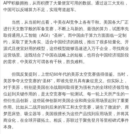
APP积极拥抱，从而积攒了大量便宜可用的数据。通过这三大支柱，
中国可以反哺算力不足，实现弯道超车。
当然，从当前时点看，中美在AI竞争上各有千秋。美国各大厂正
进行天文数字般的军备竞赛，不断上马新的、最强的算力，试图率先
取得通用人工智能（AGI）“圣杯”。而中国由于算力方面面临一定制
约，采取了更为务实、适合中国经济的路线，推出了很多轻量化、开
源式且便宜好用的模型，这些模型能够迅速进入万千企业，寻找商业
运营场景。这既结合了中国在战略上的短板，也符合中国经济现阶段
的需求，中美双方可谓各有千秋，胜负难料。
但我反复提到，上世纪60年代的美苏太空竞赛值得借鉴。当时，
美苏争夺太空竞赛的“圣杯”，即谁先登月具有象征意义。但实际上，
对于美苏，特别是美国在冷战期间取得更为强有力的全球经济领导地
位起到关键作用的，是太空竞赛每一轮测试、每一轮上天所产生的一
些衍生品创新，这些延伸创新对美国企业和商业应用场景起到了重要
作用。比如从二战开始到后来的军工和太空竞赛，诞生了微波炉、席
梦思床垫、吸尘器等，美国很擅长为这些产品找到应用场景，并将其
商业化，在全球开疆拓土。相反，苏联过于聚焦登月等里程碑式事件
本身。