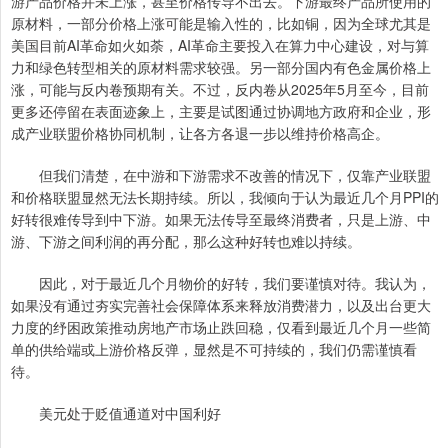
游产品价格并未上涨，甚至价格传导不出去。下游最终产品所使用的
原材料，一部分价格上涨可能是输入性的，比如铜，因为全球尤其是
美国目前AI革命如火如荼，AI革命主要投入在算力中心建设，对与算
力和绿色转型相关的原材料需求较强。另一部分国内有色金属价格上
涨，可能与反内卷预期有关。不过，反内卷从2025年5月至今，目前
更多还停留在表面迹象上，主要是试图通过协调地方政府和企业，形
成产业联盟价格协同机制，让各方各退一步以维持价格高企。
但我们清楚，在中游和下游需求不改善的情况下，仅靠产业联盟
和价格联盟显然无法长期持续。所以，我倾向于认为最近几个月PPI的
好转很难传导到中下游。如果无法传导至最终消费者，只是上游、中
游、下游之间利润的再分配，那么这种好转也难以持续。
因此，对于最近几个月物价的好转，我们要谨慎对待。我认为，
如果没有通过夯实完善社会保障体系来释放消费潜力，以及出台更大
力度的纾困政策推动房地产市场止跌回稳，仅看到最近几个月一些简
单的供给端或上游价格反弹，显然是不可持续的，我们仍需谨慎看
待。
美元处于贬值通道对中国利好