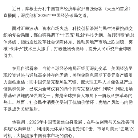
近日，摩根士丹利中国首席经济学家邢自强做客《天玉约首席》
直播间，深度剖析2026年中国经济破局之道。
面对汇率波动、资本市场火热、科技创新浪潮与民生消费挑战交
织的复杂局面，邢自强强调了“十五五”规划“科技为纲、兼顾消费”的总
体路线，指出通过改革社会保障体系、推动房地产市场止跌回稳、突
破“卡脖子”技术三大抓手，打破低物价循环，提升人民币资产全球吸
引力。
在邢自强看来，当前全球经济格局正经历深刻变革：美国经济呈
现投资过热与通胀高企并存的矛盾，美联储降息周期下美元资产吸引
力面临重估；而中国凭借完整AI生态链、庞大理工科人才储备及产业
链集群优势，已成为全球仅有的两个拥有完整从硬件到软件到应用场
景基础设施的AI强国之一，亦是全球投资人布局下一阶段科技革命的
热土。然而，社会民生消费仍受制于低物价循环，房地产风险与内需
不足成为关键掣肘。
他强调，2026年中国需聚焦自身发展，在科技创新与民生改善间
实现“双向奔赴”，利用美元体系和信用受到冲击、市场对美元“去魅”的
时机，大幅提振中国资本市场的信心。