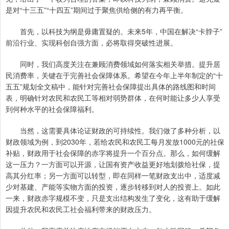
是对“十三五”“十四五”期间过于聚焦供给侧的有力再平衡。
首先，以科技为纲是毋庸置疑的。未来5年，中国在解决“卡脖子”
前沿行业、实现科创自强方面，必将取得突破性进展。
同时，我们高度关注在兼顾消费领域如何落实相关举措。提升居
民消费率，关键在于完善社会保障体系。希望在今年上半年制定的“十
五五”规划全文稿中，能针对完善社会保障提出具体的路线图和时间
表，明确针对农民和农民工等相对弱势群体，在何时能让多少人享受
到何种水平的社会保障福利。
当然，这需要具体论证财政的可持续性。我们做了多种分析，以
财政领域为例，到2030年，若给农民和农民工每月发放1000元的社保
补贴，财政用于社会保障的赤字将提升一个百分点。那么，如何缓解
这一压力？一方面可以开源，让国有资产收益更好地划拨给社保，提
高其分红率；另一方面可以转型，即在同样一笔财政支出中，适度减
少对基建、产能等实物方面的投资，逐步转移到对人的投资上。如此
一来，财政赤字规模不变，只是支出结构发生了变化，这有助于缓解
因提升农民和农民工社会福利带来的财政压力。