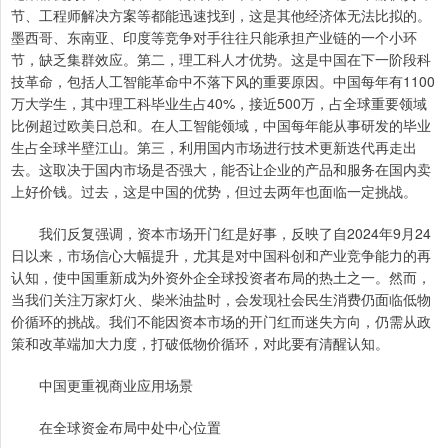
节、工程师解决方案等都能迅速找到，这是其他经济体无法比拟的。
墨西哥、东南亚、印度等竞争对手往往只能承担产业链的一个小环
节，缺乏集群效应。第二，理工科人才优势。这是中国在下一阶段科
技革命，包括人工智能革命中不落下风的重要原因。中国每年有1100
万大学生，其中理工科毕业生占40%，接近500万，占全球重要领域
比例超过欧美日总和。在人工智能领域，中国每年能从事研发的毕业
生占全球半壁江山。第三，利用国内市场进行技术更新迭代再走出
去。这取决于国内市场是否强大，能否让企业的产品和服务在国内卖
上好价钱。过去，这是中国的优势，但过去两年也面临一定挑战。
我们反复强调，资本市场开门红是好事，反映了自2024年9月24
日以来，市场信心大幅提升，尤其是对中国科创和产业竞争能力的再
认知，使中国重新成为外资外企全球投资者布局的热土之一。然而，
当我们关注万家灯火、柴米油盐时，会发现社会民生消费仍面临低物
价循环的挑战。我们不能因资本市场的开门红而迷失方向，仍需从政
策和改革端加大力度，打破低物价循环，对此要有清醒认知。
中国更重视商业应用场景
在全球资金布局中处中心位置