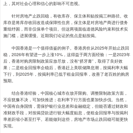
上，其对社会心理和信心的影响不可忽视。
针对房地产止跌回稳，有收库存、保主体和贴按揭三种路径。收
库存是将库存收回改造成保障性住房，保主体是对房地产商进行债务
重组纾困，而非仅保单个项目。但这两项面临道德风险约束和技术实
施门槛，进展缓慢。近期我们论证的焦点是贴按揭。
中国香港是一个值得借鉴的例子。香港房价从2025年开始止跌回
稳，2026年有望进一步上涨10%，这得益于两方面经验：一是2023年
后，香港对购房限制政策应放尽放，没有“挤牙膏”，取得了良好效
果；二是租金回报率企稳后，香港赶上美联储降息潮，按揭利率大幅
下行，到2025年，按揭利率已低于租金回报率，改善了老百姓的购房
预期。
结合香港经验，中国核心城市在放开限购、调整限制政策方面，
不应犹豫不决，可加快推进；在利率下行方面也要加快步伐。当然，
中国有自身国情，需保护银行业息差和金融稳定，但能否通过财政和
准财政手段，对按揭贷款进行较大幅度贴息，使租金回报率与按揭利
率差距缩小甚至打平。若能做到这些，房地产市场止跌回稳可能更快
实现。