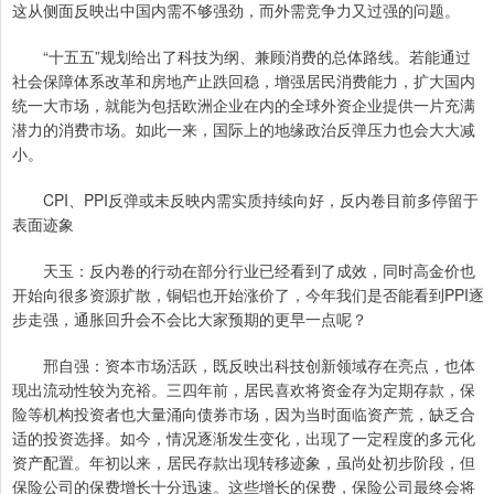
这从侧面反映出中国内需不够强劲，而外需竞争力又过强的问题。
“十五五”规划给出了科技为纲、兼顾消费的总体路线。若能通过
社会保障体系改革和房地产止跌回稳，增强居民消费能力，扩大国内
统一大市场，就能为包括欧洲企业在内的全球外资企业提供一片充满
潜力的消费市场。如此一来，国际上的地缘政治反弹压力也会大大减
小。
CPI、PPI反弹或未反映内需实质持续向好，反内卷目前多停留于
表面迹象
天玉：反内卷的行动在部分行业已经看到了成效，同时高金价也
开始向很多资源扩散，铜铝也开始涨价了，今年我们是否能看到PPI逐
步走强，通胀回升会不会比大家预期的更早一点呢？
邢自强：资本市场活跃，既反映出科技创新领域存在亮点，也体
现出流动性较为充裕。三四年前，居民喜欢将资金存为定期存款，保
险等机构投资者也大量涌向债券市场，因为当时面临资产荒，缺乏合
适的投资选择。如今，情况逐渐发生变化，出现了一定程度的多元化
资产配置。年初以来，居民存款出现转移迹象，虽尚处初步阶段，但
保险公司的保费增长十分迅速。这些增长的保费，保险公司最终会将