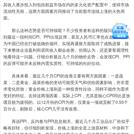
其收入逐步投入到包括权益市场在内的多元化资产配置中，使得市场
流动性充裕，这两方面因素共同推动了当前股市连续上涨的火热局
面。
那么这种态势是否可持续呢？不少投资者有这样的疑问。有人看
到最近一段时间CPI、PPI出现反弹，甚至人民币汇率也在走强，便认
为中国已经在打破低物价循环、实现再通胀方面取得了成熟进展，接
下来整体企业盈利和居民收入都会改善。但我认为，还是要客观理性
地看待这一问题。仔细分析最近几个月的物价走势，会发现CPI、PPI
的反弹可能并未反映内需实质性、可持续的向好拉动。
具体来看，最近几个月CPI的改善主要有两方面因素：一是蔬
菜，二是黄金。蔬菜价格的变动可能受天气和供给因素影响，并非需
求变化所致；黄金价格上涨则是一种投资性拉动，同样不能作为需求
变好的特征。去掉这两项因素，实际上CPI，尤其是核心CPI同比是放
缓且较为疲弱的。以12月份的CPI为例，仅黄金一项就贡献了0.55个
百分点，剔除后，核心CPI几乎没有改善。
再说PPI，反内卷与PPI息息相关。最近几个月工业品出厂价似乎
略有好转，但仔细剖析发现，价格上涨的全是上游原材料，中游和下