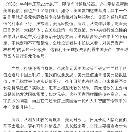
（YCC）将利率压至2.5%以下，即便当时通胀较高。这些举措虽帮助
美国化债，但也产生了副作用。如今，美国复制这些举措，其中一个
副作用就是美元实际收益率会随着相对偏热的增长、偏高的通胀和压
低的利率而下行。按常理，美元应贬值。所以，从去年以来，随着美
国作为第一大经济体，在关税政策、移民政策、对中央银行独立性的
政策以及单边主义地缘政治干预等方面，出现诸多经济政策上的不确
定、不稳定和不可预见性，全球投资者从中长线来看，对美元资产“一
枝独秀”的认知开始改变，这有利于全球投资者配置中国资产，在全球
范围内进行多元化布局。
当然，打铁还需自身硬。虽然美元因美国政策不确定性而处于贬
值通道对中国是利好，但我们也要反思，美元贬值通常指美元指数贬
值，美元指数去年确实贬值不少，今年目前也在贬值，但未来是否会
长期持续贬值？实际上，汇率是相互比较的结果，美元指数的主要构
成是其他发达国家货币，如欧元等。这些国家同样面临债务高企、赤
字膨胀的问题，而且它们还未搭上美国这一轮AI人工智能革命带来的
生产率提升快车。
所以，从相互比较的角度看，美元对欧元、日元长期大幅贬值似
乎不太现实。更有可能的情况是，从长线来看，全球主要投资者对包