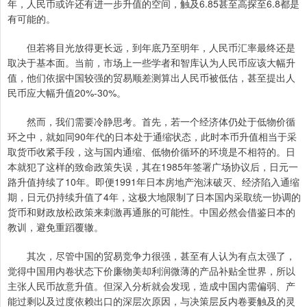
年，人民币或许还有进一步升值的空间，触及6.85甚至高探至6.8都是
有可能的。
但若将目光放得更长远，到年底乃至明年，人民币汇率最终还是
取决于基本面。当前，市场上一些学者和智库认为人民币应该大幅升
值，他们依据中国较强的贸易顺差测算出人民币被低估，甚至提出人
民币应大幅升值20%-30%。
然而，我们需要冷静思考。首先，若一个经济体仍处于低物价循
环之中，就如同90年代的日本处于通缩状态，此时本币升值相当于采
取货币收紧手段，这与国内通缩、低物价循环的环境是不相符的。日
本就犯了这样的致命政策失误，其在1985年签署广场协议后，日元一
路升值持续了10年。即便1991年日本房地产泡沫破灭、经济陷入通缩
期，日元仍持续升值了4年，这极大地限制了日本国内采取统一协调的
货币和财政放松政策来刺激再通胀的可能性。中国必然会借鉴日本的
教训，避免重蹈覆辙。
其次，尽管中国的贸易竞争力很强，甚至有人认为有点太强了，
觉得中国用内卷状态下价廉物美却利润微薄的产品补贴全世界，所以
主张人民币故意升值。但深入分析就会发现，造成中国内需偏弱、产
能过剩以及过度依赖出口的深层次原因，与决策层反内卷要触及的灵