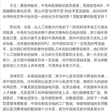
天玉：聚焦AI板块，中美AI发展路径差异显著，美国攻坚AGI，中
国侧重轻量化应用。那么中国“好用不贵”的技术普及路线，在2026年
全球科技竞争中如何进一步转化为市场优势？需配套哪些制度支持？
邢自强：当前，以人工智能为代表的下一阶段科技革命正引领全
球发展，中美作为仅有的两个拥有完整AI生态链的强国，其引领作用
愈发凸显。起初大家不太看好中国AI发展，因为中国在算力支柱上存
在短板，没有最好最新的GPU，但中国却实现了一定程度的弯道超
车。这与我们研究AI软硬件的团队几年前的论断密切相关，他们研判
了人工智能革命的脉络，认为AI主导权需要四大支柱。第一大支柱是
算力，这方面中国确实存在一定短板，但中国在基础设施、算法和数
据其他三大支柱上具有优势，可用来反补算力不足。
具体而言，在基础设施方面，算力中心是实现算力释放的关键，
而中国在供电、冷却系统以及算力中心机房等方面，都有巨大的超前
布局优势，不像美国还面临缺电问题。在算法领域，中国拥有丰富的
人才储备，尤其是理工科AI领域的研发人员，他们能够集思广益、独
辟蹊径，不断改进算法，提升模型效率。在数据层面，训练下一代模
型需要海量数据，中国在制造业端的工厂数据、智能驾驶端的应用数
据以及消费者端的数据都十分丰富，因为中国老百姓对很多新生代